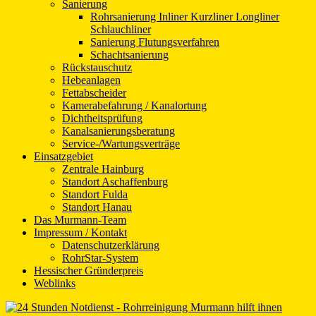
Sanierung
Rohrsanierung Inliner Kurzliner Longliner
Schlauchliner
Sanierung Flutungsverfahren
Schachtsanierung
Rückstauschutz
Hebeanlagen
Fettabscheider
Kamerabefahrung / Kanalortung
Dichtheitsprüfung
Kanalsanierungsberatung
Service-/Wartungsverträge
Einsatzgebiet
Zentrale Hainburg
Standort Aschaffenburg
Standort Fulda
Standort Hanau
Das Murmann-Team
Impressum / Kontakt
Datenschutzerklärung
RohrStar-System
Hessischer Gründerpreis
Weblinks