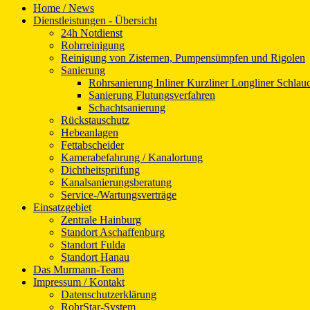
Home / News
Dienstleistungen - Übersicht
24h Notdienst
Rohrreinigung
Reinigung von Zisternen, Pumpensümpfen und Rigolen
Sanierung
Rohrsanierung Inliner Kurzliner Longliner Schlauc
Sanierung Flutungsverfahren
Schachtsanierung
Rückstauschutz
Hebeanlagen
Fettabscheider
Kamerabefahrung / Kanalortung
Dichtheitsprüfung
Kanalsanierungsberatung
Service-/Wartungsverträge
Einsatzgebiet
Zentrale Hainburg
Standort Aschaffenburg
Standort Fulda
Standort Hanau
Das Murmann-Team
Impressum / Kontakt
Datenschutzerklärung
RohrStar-System