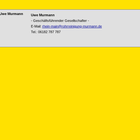
Uwe Murmann
-
Geschäftsführender Gesellschafter -
E-Mail:
rhein-main@rohrreinigung-murmann.de
Tel.:
06182 787 787